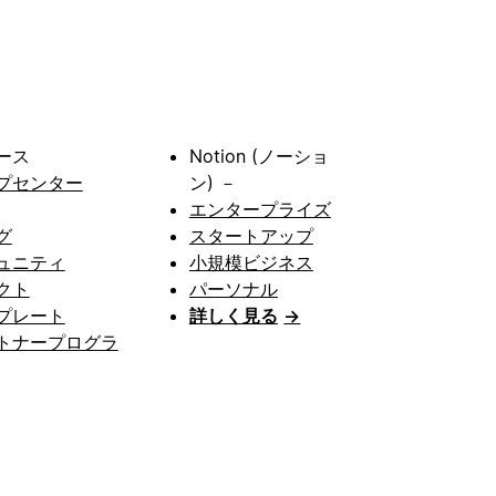
ース
Notion (ノーショ
プセンター
ン) －
エンタープライズ
グ
スタートアップ
ュニティ
小規模ビジネス
クト
パーソナル
プレート
詳しく見る
→
トナープログラ