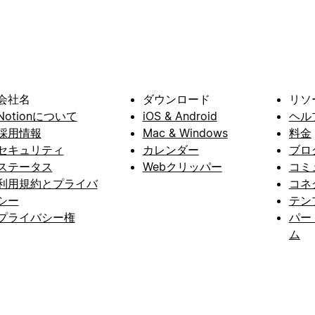
会社名
ダウンロード
リソ
Notionについて
iOS & Android
ヘル
採用情報
Mac & Windows
料金
セキュリティ
カレンダー
ブロ
ステータス
Webクリッパー
コミ
利用規約とプライバ
コネ
シー
テン
プライバシー権
パー
ム