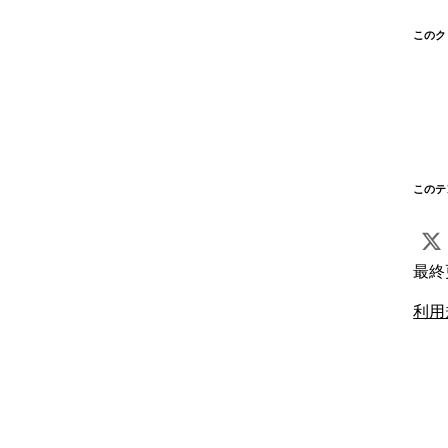
このク
このテ
最終
利用