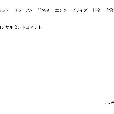
ョン
リソース
開発者
エンタープライズ
料金
営業
コンサルタント
コネクト
この