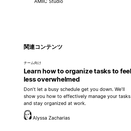
AMIIC Studio
関連コンテンツ
チーム向け
Learn how to organize tasks to fee
less overwhelmed
Don't let a busy schedule get you down. We'll
show you how to effectively manage your tasks
and stay organized at work.
Alyssa Zacharias