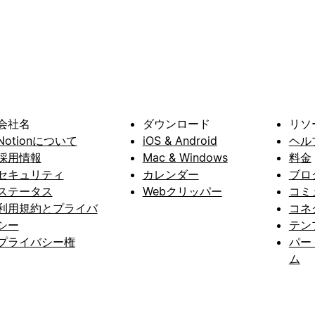
会社名
ダウンロード
リソ
Notionについて
iOS & Android
ヘル
採用情報
Mac & Windows
料金
セキュリティ
カレンダー
ブロ
ステータス
Webクリッパー
コミ
利用規約とプライバ
コネ
シー
テン
プライバシー権
パー
ム