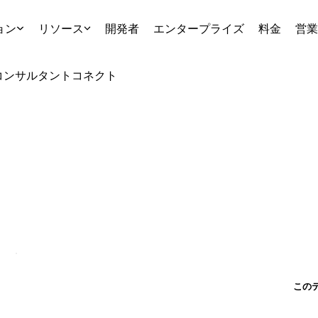
ョン
リソース
開発者
エンタープライズ
料金
営業
コンサルタント
コネクト
この