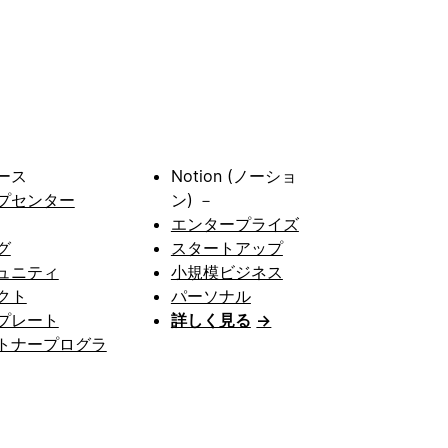
ース
Notion (ノーショ
プセンター
ン) －
エンタープライズ
グ
スタートアップ
ュニティ
小規模ビジネス
クト
パーソナル
プレート
詳しく見る
→
トナープログラ