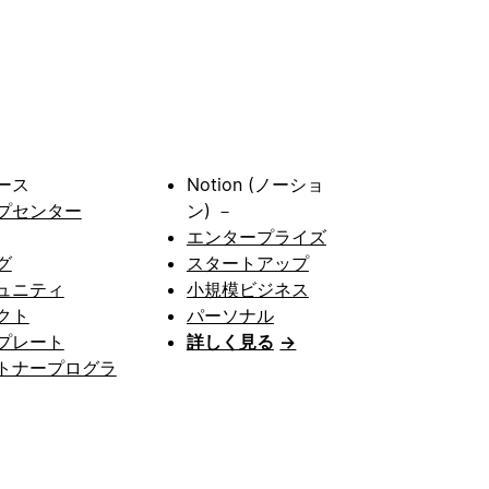
ース
Notion (ノーショ
プセンター
ン) －
エンタープライズ
グ
スタートアップ
ュニティ
小規模ビジネス
クト
パーソナル
プレート
詳しく見る
→
トナープログラ