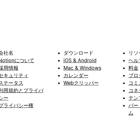
会社名
ダウンロード
リソ
Notionについて
iOS & Android
ヘル
採用情報
Mac & Windows
料金
セキュリティ
カレンダー
ブロ
ステータス
Webクリッパー
コミ
利用規約とプライバ
コネ
シー
テン
プライバシー権
パー
ム