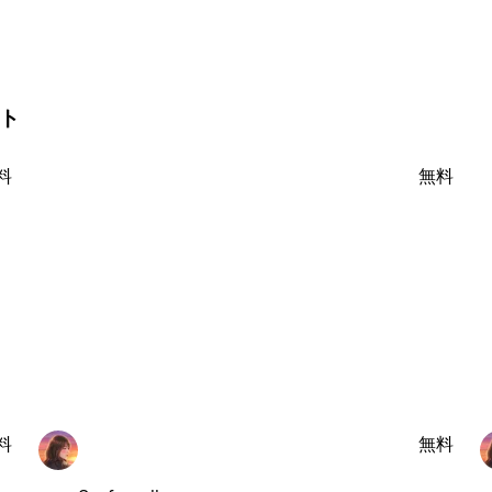
ート
料
無料
料
無料