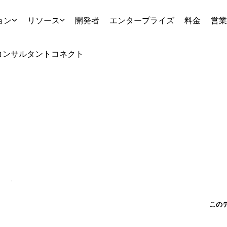
ョン
リソース
開発者
エンタープライズ
料金
営業
コンサルタント
コネクト
この