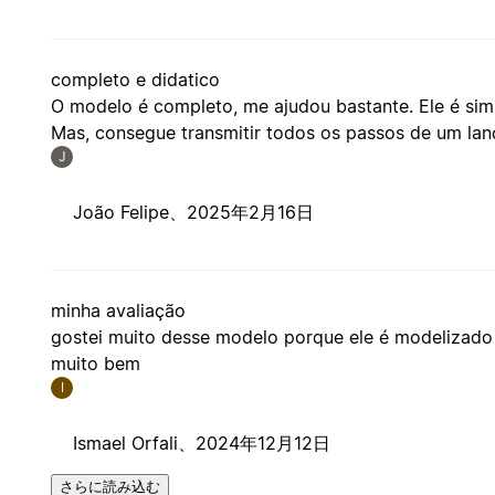
completo e didatico
O modelo é completo, me ajudou bastante. Ele é simpl
Mas, consegue transmitir todos os passos de um la
J
João Felipe、
2025年2月16日
minha avaliação
gostei muito desse modelo porque ele é modelizado e 
muito bem
I
Ismael Orfali、
2024年12月12日
さらに読み込む