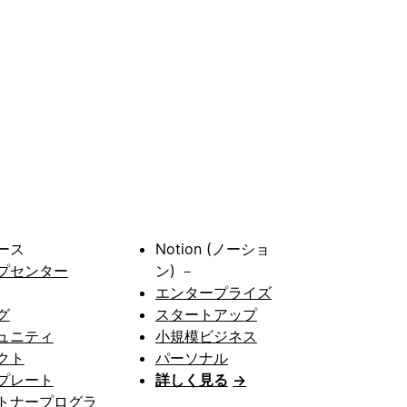
ース
Notion (ノーショ
プセンター
ン) －
エンタープライズ
グ
スタートアップ
ュニティ
小規模ビジネス
クト
パーソナル
プレート
詳しく見る
→
トナープログラ