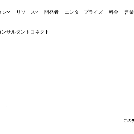
ョン
リソース
開発者
エンタープライズ
料金
営業
コンサルタント
コネクト
この