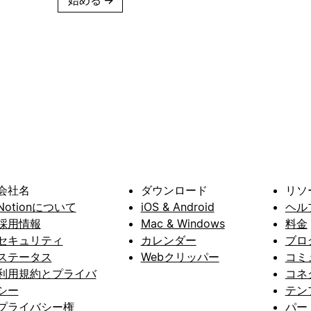
会社名
ダウンロード
リソ
Notionについて
iOS & Android
ヘル
採用情報
Mac & Windows
料金
セキュリティ
カレンダー
ブロ
ステータス
Webクリッパー
コミ
利用規約とプライバ
コネ
シー
テン
プライバシー権
パー