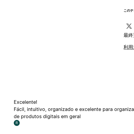
このテ
最終
利用
Excelente!
Fácil, intuitivo, organizado e excelente para organ
de produtos digitais em geral
R