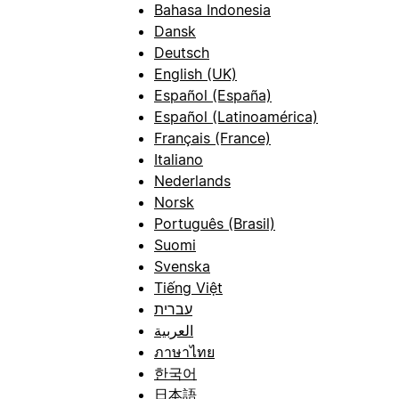
Bahasa Indonesia
Dansk
Deutsch
English (UK)
Español (España)
Español (Latinoamérica)
Français (France)
Italiano
Nederlands
Norsk
Português (Brasil)
Suomi
Svenska
Tiếng Việt
עברית
العربية
ภาษาไทย
한국어
日本語