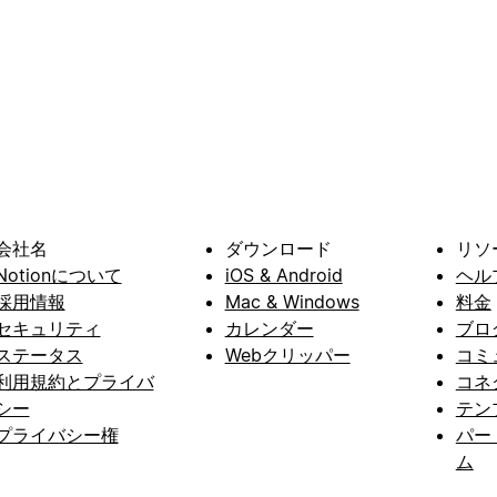
会社名
ダウンロード
リソ
Notionについて
iOS & Android
ヘル
採用情報
Mac & Windows
料金
セキュリティ
カレンダー
ブロ
ステータス
Webクリッパー
コミ
利用規約とプライバ
コネ
シー
テン
プライバシー権
パー
ム