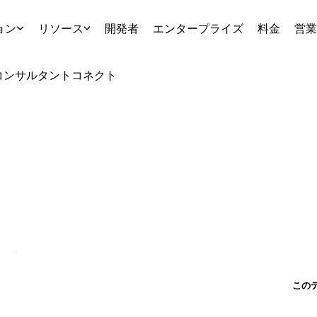
ョン
リソース
開発者
エンタープライズ
料金
営業
コンサルタント
コネクト
この