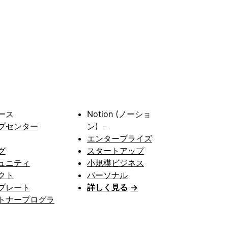
ース
Notion (ノーショ
プセンター
ン) －
エンタープライズ
グ
スタートアップ
ュニティ
小規模ビジネス
クト
パーソナル
プレート
詳しく見る
→
トナープログラ