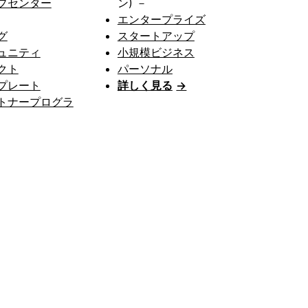
プセンター
ン) －
エンタープライズ
グ
スタートアップ
ュニティ
小規模ビジネス
クト
パーソナル
プレート
詳しく見る
→
トナープログラ