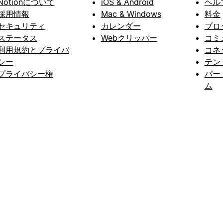
Notionについて
iOS & Android
ヘル
採用情報
Mac & Windows
料金
セキュリティ
カレンダー
ブロ
ステータス
Webクリッパー
コミ
利用規約とプライバ
コネ
シー
テン
プライバシー権
パー
ム