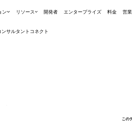
ョン
リソース
開発者
エンタープライズ
料金
営業
コンサルタント
コネクト
この