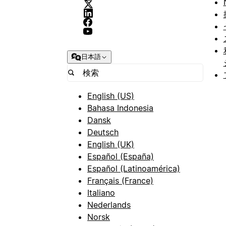
日本語
English (US)
Bahasa Indonesia
Dansk
Deutsch
English (UK)
Español (España)
Español (Latinoamérica)
Français (France)
Italiano
Nederlands
Norsk