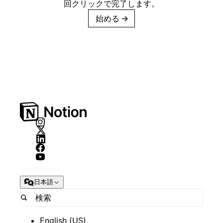
回クリックで完了します。
始める
→
日本語
English (US)