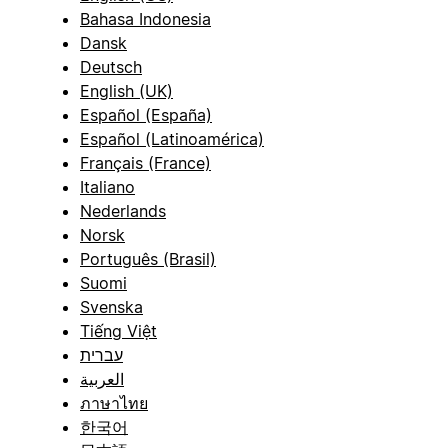
Bahasa Indonesia
Dansk
Deutsch
English (UK)
Español (España)
Español (Latinoamérica)
Français (France)
Italiano
Nederlands
Norsk
Português (Brasil)
Suomi
Svenska
Tiếng Việt
עברית
العربية
ภาษาไทย
한국어