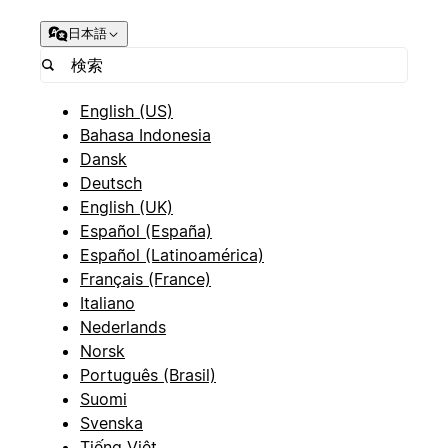
日本語
English (US)
Bahasa Indonesia
Dansk
Deutsch
English (UK)
Español (España)
Español (Latinoamérica)
Français (France)
Italiano
Nederlands
Norsk
Português (Brasil)
Suomi
Svenska
Tiếng Việt