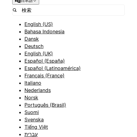
日本語
English (US)
Bahasa Indonesia
Dansk
Deutsch
English (UK)
Español (España)
Español (Latinoamérica)
Français (France)
Italiano
Nederlands
Norsk
Português (Brasil)
Suomi
Svenska
Tiếng Việt
עברית