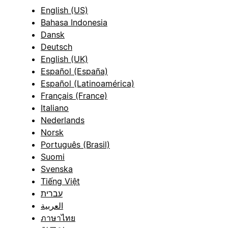
English (US)
Bahasa Indonesia
Dansk
Deutsch
English (UK)
Español (España)
Español (Latinoamérica)
Français (France)
Italiano
Nederlands
Norsk
Português (Brasil)
Suomi
Svenska
Tiếng Việt
עברית
العربية
ภาษาไทย