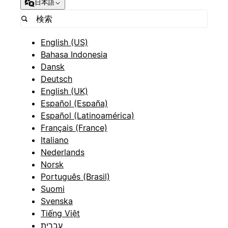
日本語
English (US)
Bahasa Indonesia
Dansk
Deutsch
English (UK)
Español (España)
Español (Latinoamérica)
Français (France)
Italiano
Nederlands
Norsk
Português (Brasil)
Suomi
Svenska
Tiếng Việt
עברית