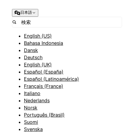
日本語
English (US)
Bahasa Indonesia
Dansk
Deutsch
English (UK)
Español (España)
Español (Latinoamérica)
Français (France)
Italiano
Nederlands
Norsk
Português (Brasil)
Suomi
Svenska