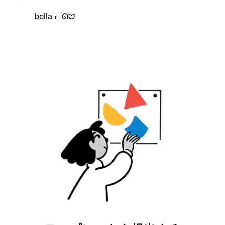
bella ᓚᘏᗢ