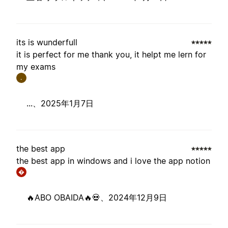
its is wunderfull
it is perfect for me thank you, it helpt me lern for
my exams
.
...、
2025年1月7日
the best app
the best app in windows and i love the app notion
�
🔥ABO OBAIDA🔥💀、
2024年12月9日