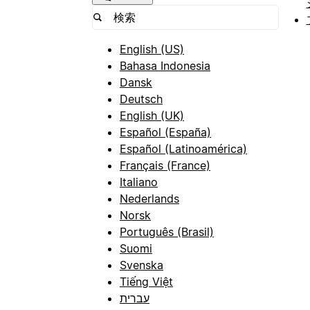
English (US)
Bahasa Indonesia
Dansk
Deutsch
English (UK)
Español (España)
Español (Latinoamérica)
Français (France)
Italiano
Nederlands
Norsk
Português (Brasil)
Suomi
Svenska
Tiếng Việt
עברית