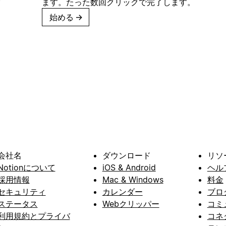
ます。たった数回クリックで完了します。
始める
→
会社名
ダウンロード
リソ
Notionについて
iOS & Android
ヘル
採用情報
Mac & Windows
料金
セキュリティ
カレンダー
ブロ
ステータス
Webクリッパー
コミ
利用規約とプライバ
コネ