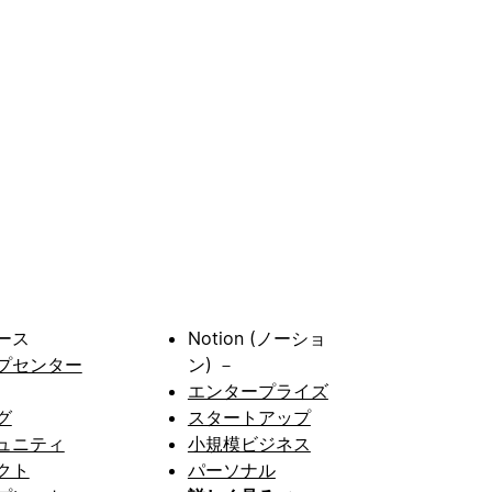
ース
Notion (ノーショ
プセンター
ン) －
エンタープライズ
グ
スタートアップ
ュニティ
小規模ビジネス
クト
パーソナル