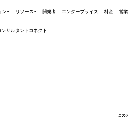
ョン
リソース
開発者
エンタープライズ
料金
営業
コンサルタント
コネクト
この