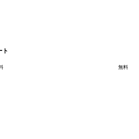
ート
料
無料