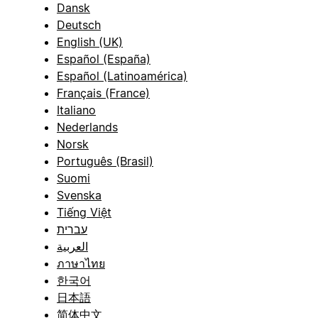
Dansk
Deutsch
English (UK)
Español (España)
Español (Latinoamérica)
Français (France)
Italiano
Nederlands
Norsk
Português (Brasil)
Suomi
Svenska
Tiếng Việt
עברית
العربية
ภาษาไทย
한국어
日本語
简体中文