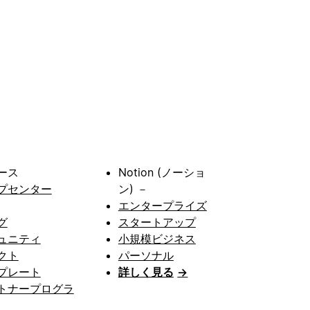
ース
Notion (ノーショ
プセンター
ン) －
エンタープライズ
グ
スタートアップ
ュニティ
小規模ビジネス
クト
パーソナル
プレート
詳しく見る
→
トナープログラ