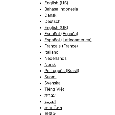
English (US)
Bahasa Indonesia
Dansk
Deutsch
English (UK)
Español (España)
Español (Latinoamérica)
Français (France)
Italiano
Nederlands
Norsk
Português (Brasil)
Suomi
Svenska
Tiếng Việt
עברית
العربية
ภาษาไทย
한국어