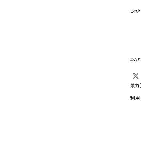
このク
このテ
最終
利用