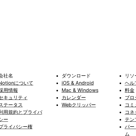
会社名
ダウンロード
リソ
Notionについて
iOS & Android
ヘル
採用情報
Mac & Windows
料金
セキュリティ
カレンダー
ブロ
ステータス
Webクリッパー
コミ
利用規約とプライバ
コネ
シー
テン
プライバシー権
パー
ム