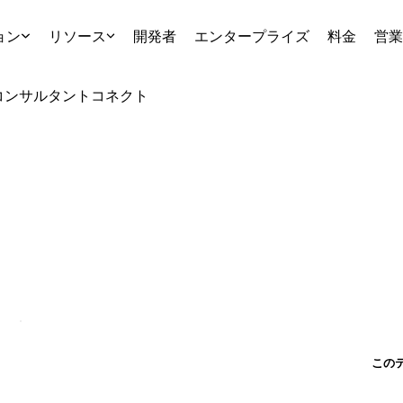
ョン
リソース
開発者
エンタープライズ
料金
営業
コンサルタント
コネクト
この