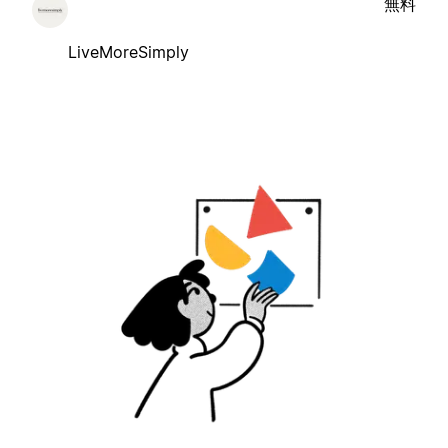
無料
LiveMoreSimply