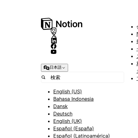
日本語
English (US)
Bahasa Indonesia
Dansk
Deutsch
English (UK)
Español (España)
Español (Latinoamérica)