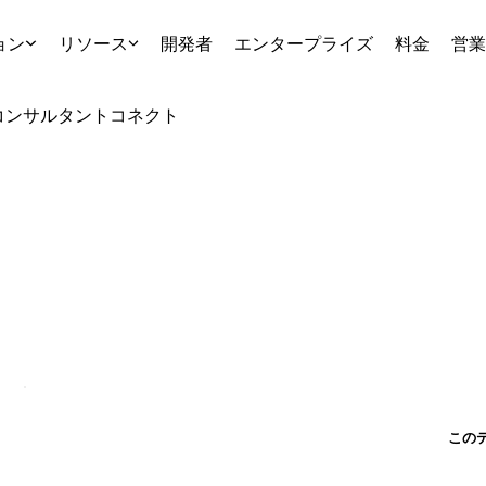
ョン
リソース
開発者
エンタープライズ
料金
営業
コンサルタント
コネクト
この