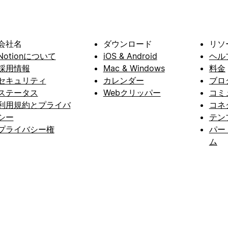
会社名
ダウンロード
リソ
Notionについて
iOS & Android
ヘル
採用情報
Mac & Windows
料金
セキュリティ
カレンダー
ブロ
ステータス
Webクリッパー
コミ
利用規約とプライバ
コネ
シー
テン
プライバシー権
パー
ム