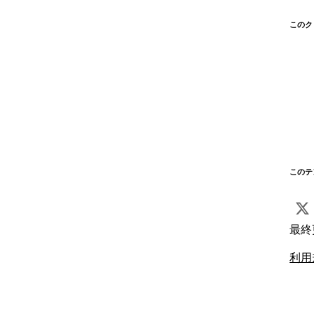
このク
このテ
最終
利用