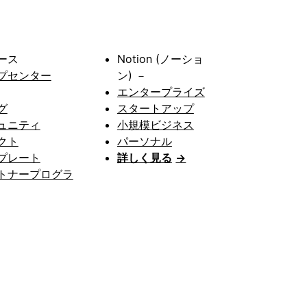
ース
Notion (ノーショ
プセンター
ン) －
エンタープライズ
グ
スタートアップ
ュニティ
小規模ビジネス
クト
パーソナル
プレート
詳しく見る
→
トナープログラ