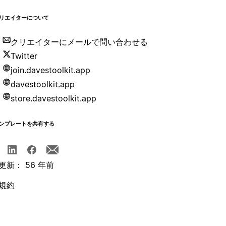
リエイターについて
クリエイターにメールで問い合わせる
Twitter
join.davestoolkit.app
davestoolkit.app
store.davestoolkit.app
ンプレートを共有する
更新： 56 年前
規約