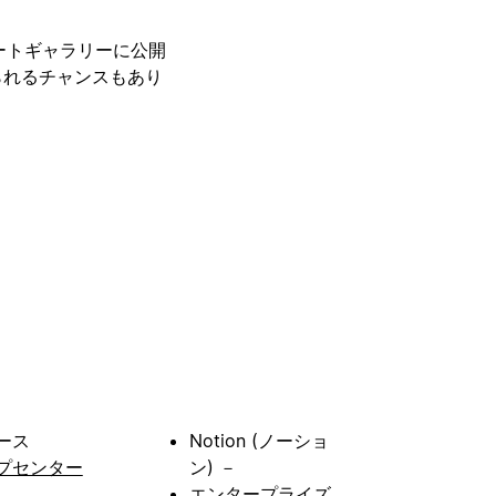
レートギャラリーに公開
られるチャンスもあり
ース
Notion (ノーショ
プセンター
ン) －
エンタープライズ