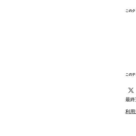
このク
このテ
最終
利用