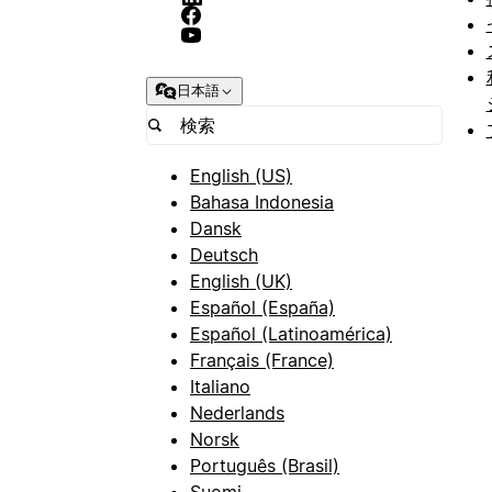
日本語
English (US)
Bahasa Indonesia
Dansk
Deutsch
English (UK)
Español (España)
Español (Latinoamérica)
Français (France)
Italiano
Nederlands
Norsk
Português (Brasil)