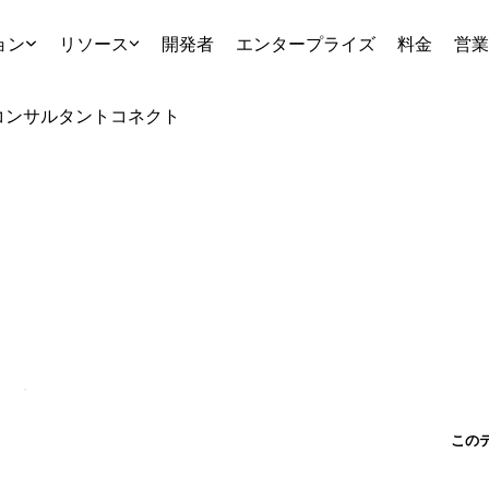
ョン
リソース
開発者
エンタープライズ
料金
営業
コンサルタント
コネクト
この