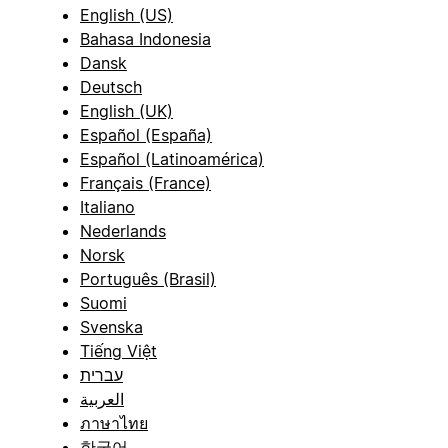
English (US)
Bahasa Indonesia
Dansk
Deutsch
English (UK)
Español (España)
Español (Latinoamérica)
Français (France)
Italiano
Nederlands
Norsk
Português (Brasil)
Suomi
Svenska
Tiếng Việt
עברית
العربية
ภาษาไทย
한국어