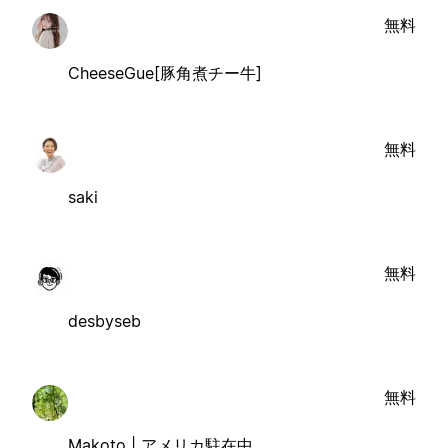
無料
CheeseGue[豚角煮チー牛]
無料
saki
無料
desbyseb
無料
Makoto | アメリカ駐在中