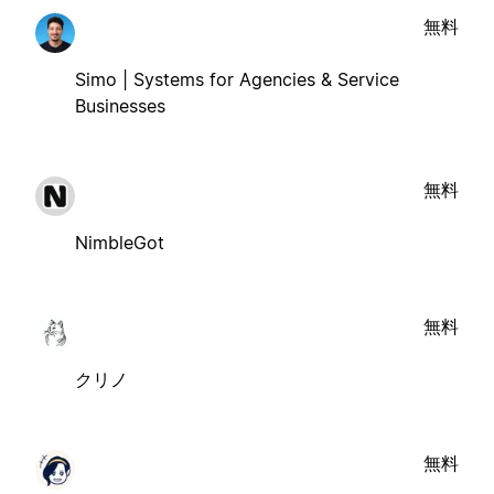
無料
Simo | Systems for Agencies & Service
Businesses
無料
NimbleGot
無料
クリノ
無料