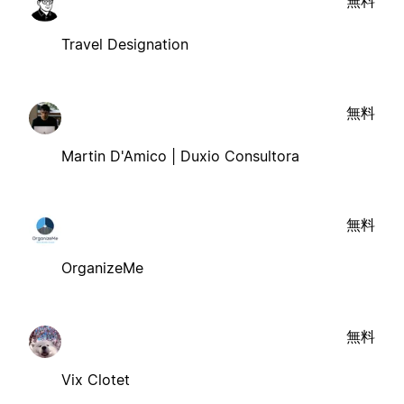
無料
Travel Designation
無料
Martin D'Amico | Duxio Consultora
無料
OrganizeMe
無料
Vix Clotet