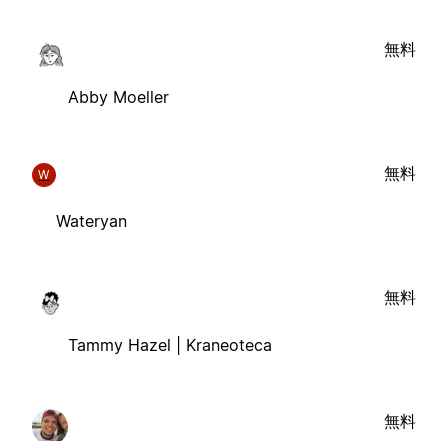
無料
Abby Moeller
無料
W
Wateryan
無料
Tammy Hazel | Kraneoteca
無料