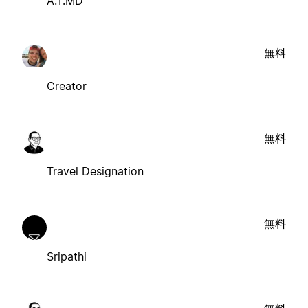
A.T.MD
無料
Creator
無料
Travel Designation
無料
Sripathi