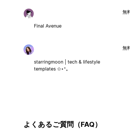
無
Final Avenue
無
starringmoon | tech & lifestyle
templates ✩⋆⁺₊
よくあるご質問（FAQ）