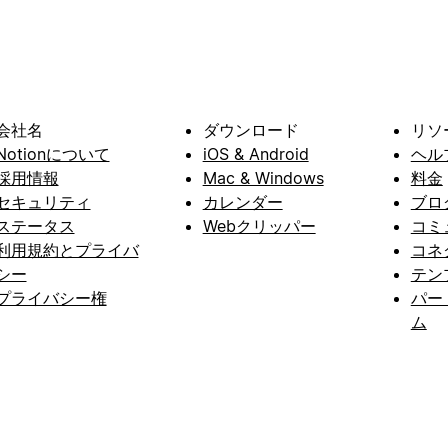
会社名
ダウンロード
リソ
Notionについて
iOS & Android
ヘル
採用情報
Mac & Windows
料金
セキュリティ
カレンダー
ブロ
ステータス
Webクリッパー
コミ
利用規約とプライバ
コネ
シー
テン
プライバシー権
パー
ム