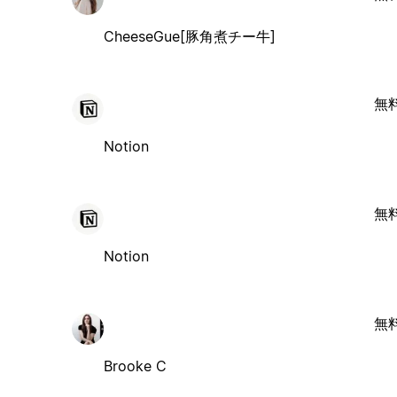
CheeseGue[豚角煮チー牛]
無
Notion
無
Notion
無
Brooke C