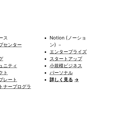
ース
Notion (ノーショ
プセンター
ン) －
エンタープライズ
グ
スタートアップ
ュニティ
小規模ビジネス
クト
パーソナル
プレート
詳しく見る
→
トナープログラ