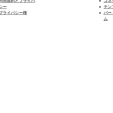
利用規約とプライバ
コネ
シー
テン
プライバシー権
パー
ム