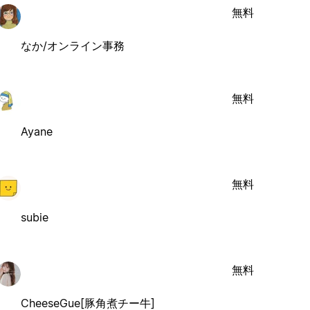
無料
なか/オンライン事務
無料
Ayane
無料
subie
無料
CheeseGue[豚角煮チー牛]