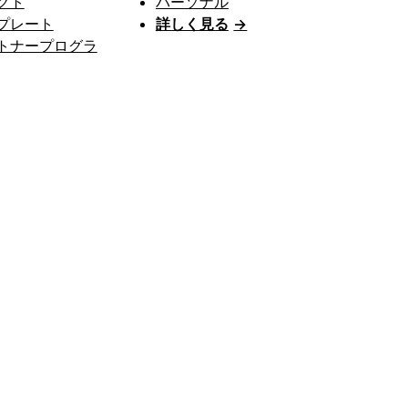
クト
パーソナル
プレート
詳しく見る
→
トナープログラ