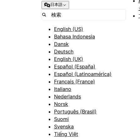
日本語
English (US)
Bahasa Indonesia
Dansk
Deutsch
English (UK)
Español (España)
Español (Latinoamérica)
Français (France)
Italiano
Nederlands
Norsk
Português (Brasil)
Suomi
Svenska
Tiếng Việt