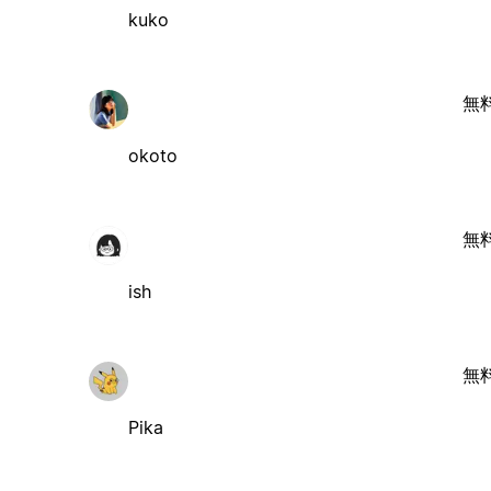
kuko
無
okoto
無
ish
無
Pika