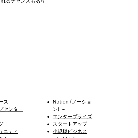
られるチャンスもあり
ース
Notion (ノーショ
プセンター
ン) －
エンタープライズ
グ
スタートアップ
ュニティ
小規模ビジネス