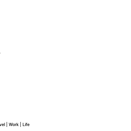
ト
vel | Work | Life