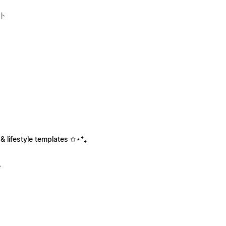
ト
& lifestyle templates ✩⋆⁺₊
ト