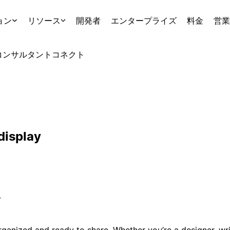
ョン
リソース
開発者
エンタープライズ
料金
営業
コンサルタント
コネクト
display
ト
ganized and ready to share. Whether you’re a designer, writ