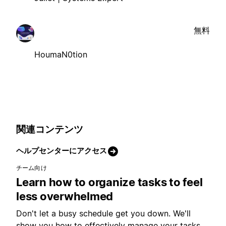
無料
HoumaN0tion
関連コンテンツ
ヘルプセンターにアクセス
チーム向け
Learn how to organize tasks to feel
less overwhelmed
Don't let a busy schedule get you down. We'll
show you how to effectively manage your tasks