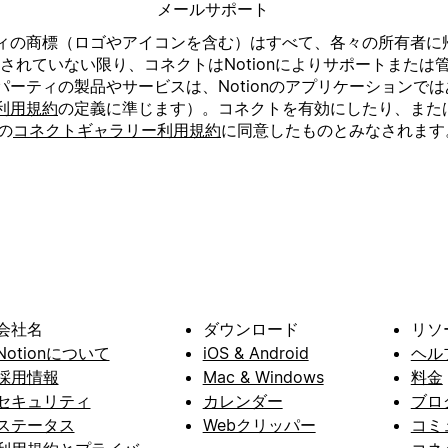
メールサポート
の商標（ロゴやアイコンを含む）はすべて、各々の所有者に帰属
」と明記されていない限り、コネクトはNotionによりサポートま
ーティの製品やサービスは、Notionのアプリケーションではあ
利用規約
の定義に準じます）。コネクトを有効にしたり、またはN
の
コネクトギャラリー利用規約
に同意したものとみなされます
会社名
ダウンロード
リソ
Notionについて
iOS & Android
ヘル
採用情報
Mac & Windows
料金
セキュリティ
カレンダー
ブロ
ステータス
Webクリッパー
コミ