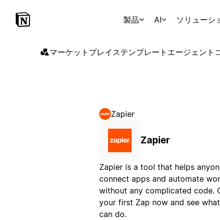
製品
AI
ソリューシ
マーケットプレイス
テンプレート
エージェント
Zapier
Zapier
Zapier is a tool that helps anyo
connect apps and automate wor
without any complicated code. 
your first Zap now and see what
can do.