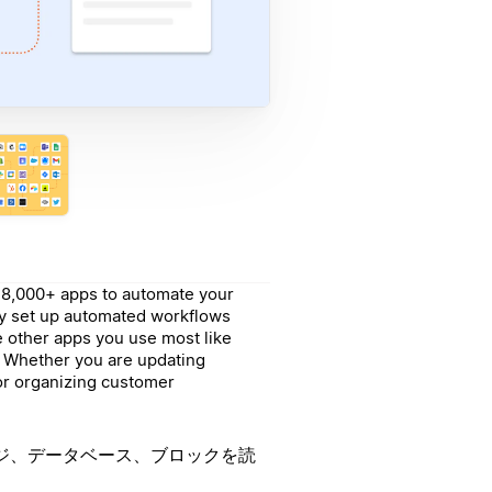
h 8,000+ apps to automate your
ily set up automated workflows
e other apps you use most like
. Whether you are updating
or organizing customer
ジ、データベース、ブロックを読