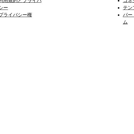
利用規約とプライバ
コネ
シー
テン
プライバシー権
パー
ム