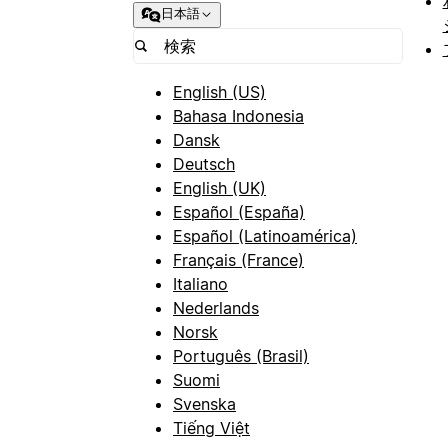
日本語
English (US)
Bahasa Indonesia
Dansk
Deutsch
English (UK)
Español (España)
Español (Latinoamérica)
Français (France)
Italiano
Nederlands
Norsk
Português (Brasil)
Suomi
Svenska
Tiếng Việt