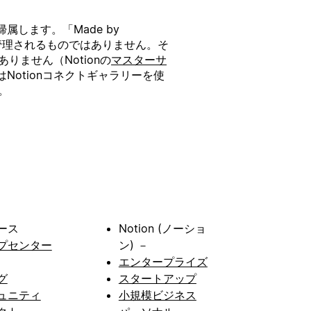
します。「Made by
たは管理されるものではありません。そ
りません（Notionの
マスターサ
otionコネクトギャラリーを使
。
ース
Notion (ノーショ
プセンター
ン) －
エンタープライズ
グ
スタートアップ
ュニティ
小規模ビジネス