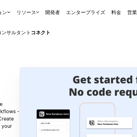
ョン
リソース
開発者
エンタープライズ
料金
営業
コンサルタント
コネクト
ne
kflows -
Create
 your