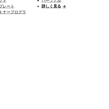
クト
パーソナル
プレート
詳しく見る
→
トナープログラ