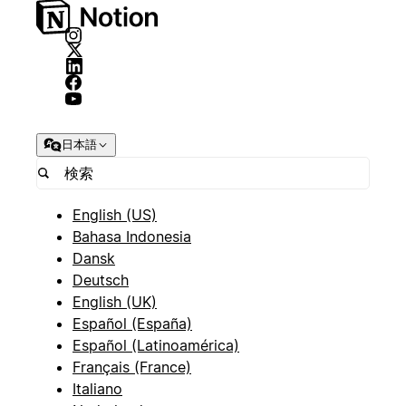
日本語
English (US)
Bahasa Indonesia
Dansk
Deutsch
English (UK)
Español (España)
Español (Latinoamérica)
Français (France)
Italiano