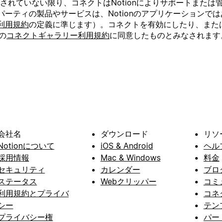
」と明記されていない限り、コネクトはNotionによりサポートま
ーティの製品やサービスは、Notionのアプリケーションではあ
利用規約
の定義に準じます）。コネクトを有効にしたり、またはN
の
コネクトギャラリー利用規約
に同意したものとみなされます
会社名
ダウンロード
リソ
Notionについて
iOS & Android
ヘル
採用情報
Mac & Windows
料金
セキュリティ
カレンダー
ブロ
ステータス
Webクリッパー
コミ
利用規約とプライバ
コネ
シー
テン
プライバシー権
パー