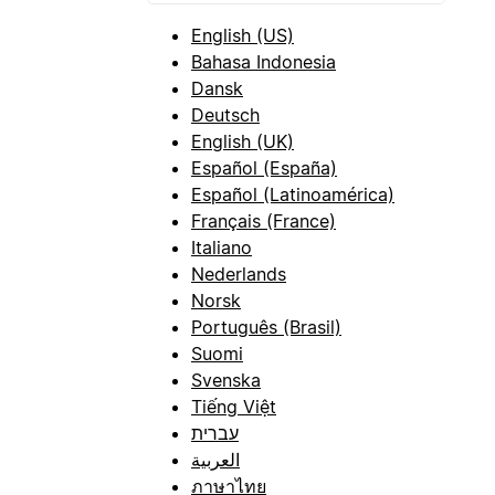
English (US)
Bahasa Indonesia
Dansk
Deutsch
English (UK)
Español (España)
Español (Latinoamérica)
Français (France)
Italiano
Nederlands
Norsk
Português (Brasil)
Suomi
Svenska
Tiếng Việt
עברית
العربية
ภาษาไทย