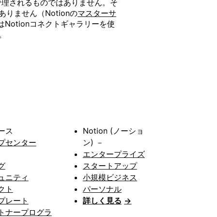
たは管理されるものではありません。そ
りません（Notionの
マスターサ
otionコネクトギャラリーを使
。
ース
Notion (ノーショ
プセンター
ン) －
エンタープライズ
グ
スタートアップ
ュニティ
小規模ビジネス
クト
パーソナル
プレート
詳しく見る
→
トナープログラ