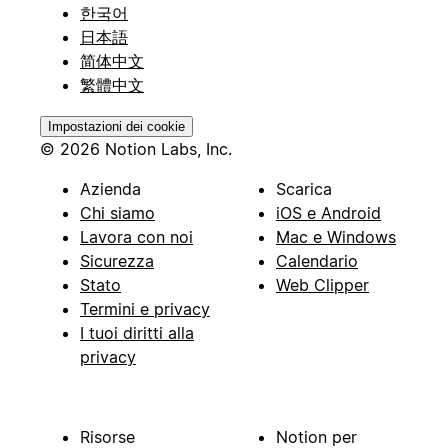
한국어
日本語
简体中文
繁體中文
Impostazioni dei cookie
© 2026 Notion Labs, Inc.
Azienda
Scarica
Chi siamo
iOS e Android
Lavora con noi
Mac e Windows
Sicurezza
Calendario
Stato
Web Clipper
Termini e privacy
I tuoi diritti alla
privacy
Risorse
Notion per