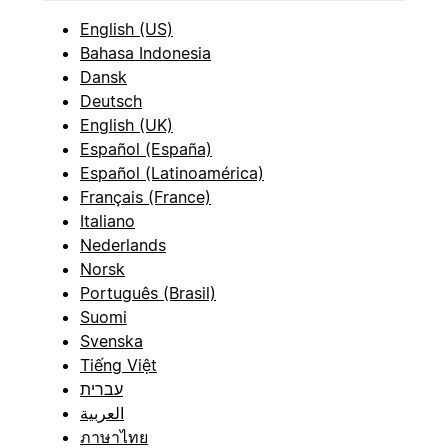
English (US)
Bahasa Indonesia
Dansk
Deutsch
English (UK)
Español (España)
Español (Latinoamérica)
Français (France)
Italiano
Nederlands
Norsk
Português (Brasil)
Suomi
Svenska
Tiếng Việt
עברית
العربية
ภาษาไทย