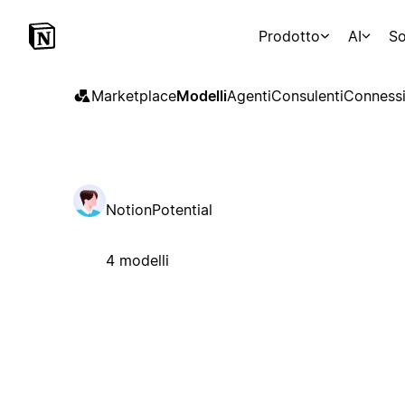
Prodotto
AI
So
Marketplace
Modelli
Agenti
Consulenti
Connessi
NotionPotential
4 modelli