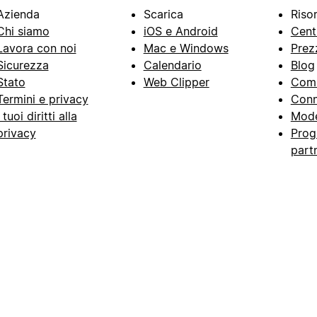
Azienda
Scarica
Riso
Chi siamo
iOS e Android
Cent
Lavora con noi
Mac e Windows
Prez
Sicurezza
Calendario
Blog
Stato
Web Clipper
Com
Termini e privacy
Conn
I tuoi diritti alla
Mode
privacy
Prog
part