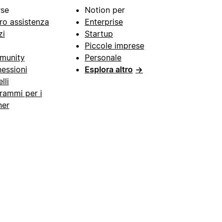
rse
Notion per
ro assistenza
Enterprise
zi
Startup
Piccole imprese
munity
Personale
essioni
Esplora altro
→
lli
rammi per i
ner