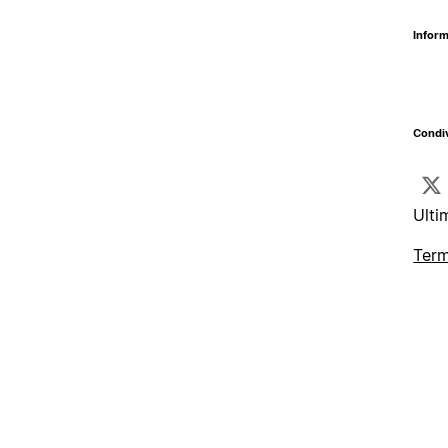
Inform
Condiv
Ulti
Term