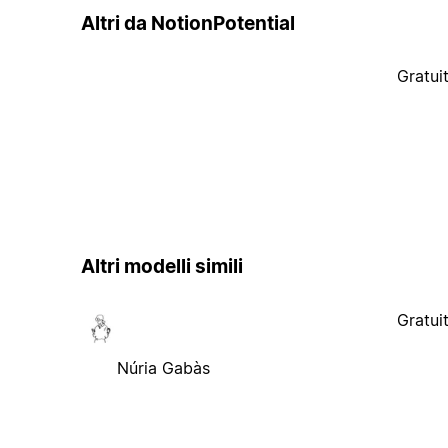
Altri da NotionPotential
Gratui
Altri modelli simili
Gratui
Núria Gabàs