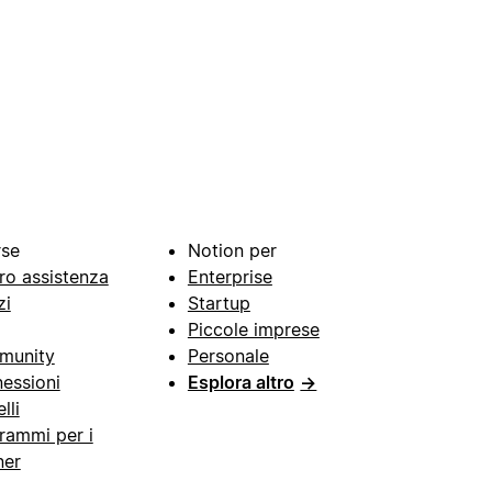
rse
Notion per
ro assistenza
Enterprise
zi
Startup
Piccole imprese
munity
Personale
essioni
Esplora altro
→
lli
rammi per i
ner