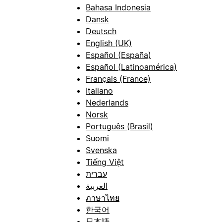
Bahasa Indonesia
Dansk
Deutsch
English (UK)
Español (España)
Español (Latinoamérica)
Français (France)
Italiano
Nederlands
Norsk
Português (Brasil)
Suomi
Svenska
Tiếng Việt
עברית
العربية
ภาษาไทย
한국어
日本語