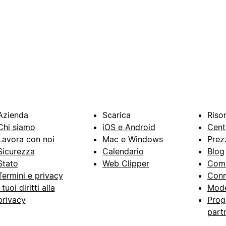
Azienda
Scarica
Riso
Chi siamo
iOS e Android
Cent
Lavora con noi
Mac e Windows
Prez
Sicurezza
Calendario
Blog
Stato
Web Clipper
Com
Termini e privacy
Conn
I tuoi diritti alla
Mode
privacy
Prog
part