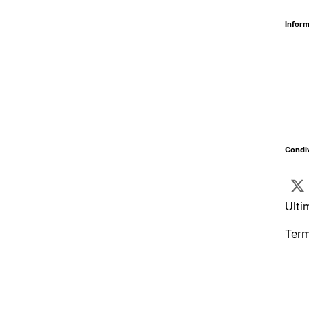
Inform
Condiv
Ulti
Term