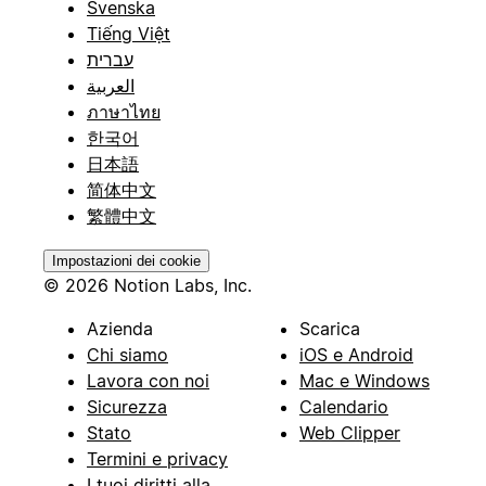
Svenska
Tiếng Việt
עברית
العربية
ภาษาไทย
한국어
日本語
简体中文
繁體中文
Impostazioni dei cookie
© 2026 Notion Labs, Inc.
Azienda
Scarica
Chi siamo
iOS e Android
Lavora con noi
Mac e Windows
Sicurezza
Calendario
Stato
Web Clipper
Termini e privacy
I tuoi diritti alla