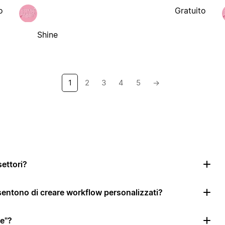
o
Gratuito
Shine
1
2
3
4
5
→
settori?
nsentono di creare workflow personalizzati?
le"?