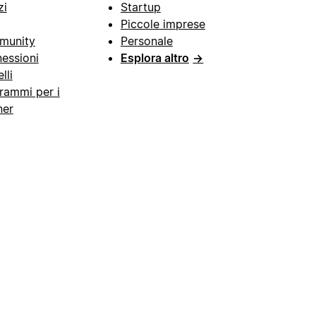
zi
Startup
Piccole imprese
munity
Personale
essioni
Esplora altro
→
lli
rammi per i
ner