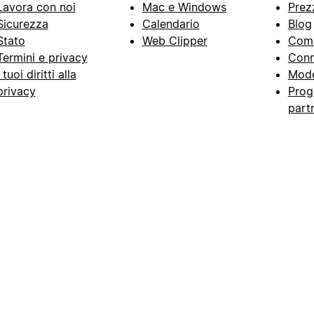
Lavora con noi
Mac e Windows
Prez
Sicurezza
Calendario
Blog
Stato
Web Clipper
Com
Termini e privacy
Conn
I tuoi diritti alla
Mode
privacy
Prog
part