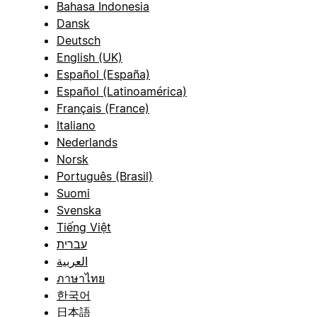
Bahasa Indonesia
Dansk
Deutsch
English (UK)
Español (España)
Español (Latinoamérica)
Français (France)
Italiano
Nederlands
Norsk
Português (Brasil)
Suomi
Svenska
Tiếng Việt
עברית
العربية
ภาษาไทย
한국어
日本語