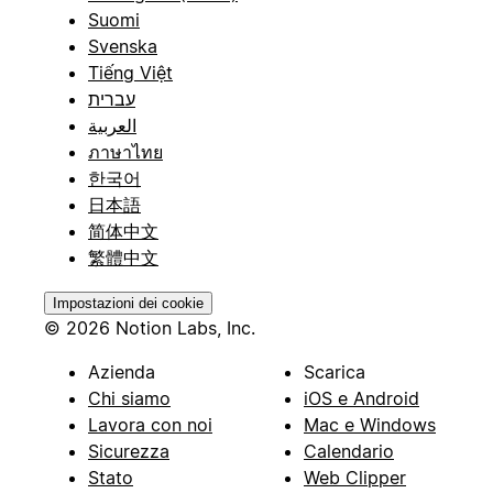
Suomi
Svenska
Tiếng Việt
עברית
العربية
ภาษาไทย
한국어
日本語
简体中文
繁體中文
Impostazioni dei cookie
© 2026 Notion Labs, Inc.
Azienda
Scarica
Chi siamo
iOS e Android
Lavora con noi
Mac e Windows
Sicurezza
Calendario
Stato
Web Clipper