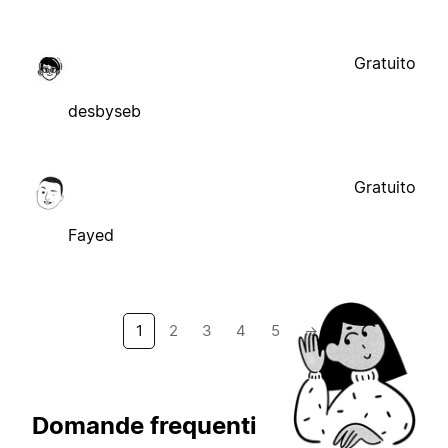
Gratuito
desbyseb
Gratuito
Fayed
1
2
3
4
5
→
Domande frequenti