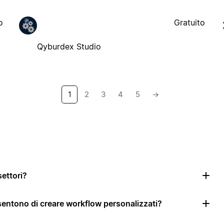
o
Gratuito
Qyburdex Studio
1
2
3
4
5
→
settori?
nsentono di creare workflow personalizzati?