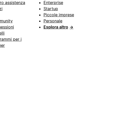
ro assistenza
Enterprise
zi
Startup
Piccole imprese
munity
Personale
essioni
Esplora altro
→
lli
rammi per i
ner