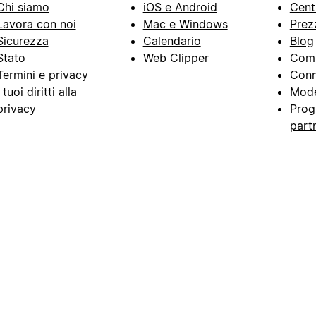
Chi siamo
iOS e Android
Cent
Lavora con noi
Mac e Windows
Prez
Sicurezza
Calendario
Blog
Stato
Web Clipper
Com
Termini e privacy
Conn
I tuoi diritti alla
Mode
privacy
Prog
part