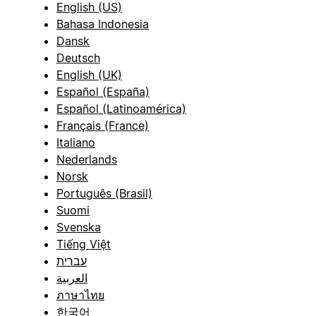
English (US)
Bahasa Indonesia
Dansk
Deutsch
English (UK)
Español (España)
Español (Latinoamérica)
Français (France)
Italiano
Nederlands
Norsk
Português (Brasil)
Suomi
Svenska
Tiếng Việt
עברית
العربية
ภาษาไทย
한국어