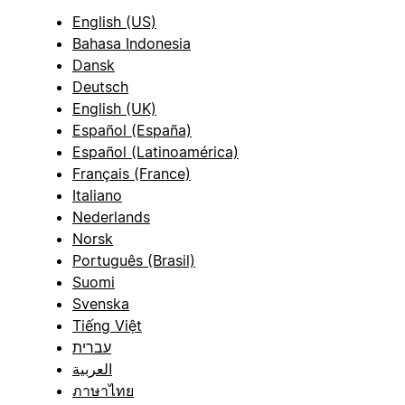
English (US)
Bahasa Indonesia
Dansk
Deutsch
English (UK)
Español (España)
Español (Latinoamérica)
Français (France)
Italiano
Nederlands
Norsk
Português (Brasil)
Suomi
Svenska
Tiếng Việt
עברית
العربية
ภาษาไทย