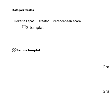
Kategori teratas
Pekerja Lepas
Kreator
Perencanaan Acara
2 templat
Semua templat
Gra
Gra