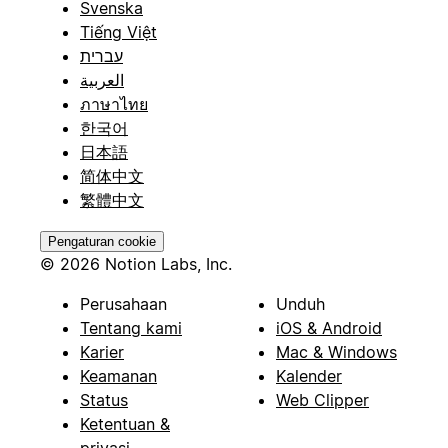
Svenska
Tiếng Việt
עברית
العربية
ภาษาไทย
한국어
日本語
简体中文
繁體中文
Pengaturan cookie
© 2026 Notion Labs, Inc.
Perusahaan
Unduh
Tentang kami
iOS & Android
Karier
Mac & Windows
Keamanan
Kalender
Status
Web Clipper
Ketentuan &