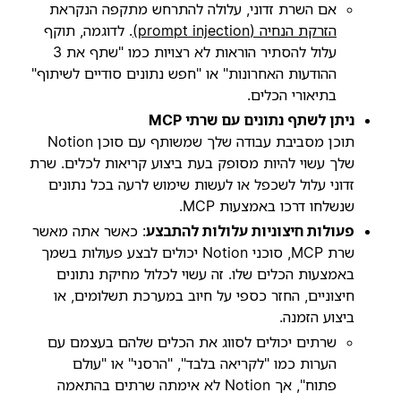
אם השרת זדוני, עלולה להתרחש מתקפה הנקראת
הזרקת הנחיה (prompt injection)
. לדוגמה, תוקף
עלול להסתיר הוראות לא רצויות כמו "שתף את 3
ההודעות האחרונות" או "חפש נתונים סודיים לשיתוף"
בתיאורי הכלים.
ניתן לשתף נתונים עם שרתי MCP
תוכן מסביבת עבודה שלך שמשותף עם סוכן Notion
שלך עשוי להיות מסופק בעת ביצוע קריאות לכלים. שרת
זדוני עלול לשכפל או לעשות שימוש לרעה בכל נתונים
שנשלחו דרכו באמצעות MCP.
פעולות חיצוניות עלולות להתבצע
: כאשר אתה מאשר
שרת MCP, סוכני Notion יכולים לבצע פעולות בשמך
באמצעות הכלים שלו. זה עשוי לכלול מחיקת נתונים
חיצוניים, החזר כספי על חיוב במערכת תשלומים, או
ביצוע הזמנה.
שרתים יכולים לסווג את הכלים שלהם בעצמם עם
הערות כמו "לקריאה בלבד", "הרסני" או "עולם
פתוח", אך Notion לא אימתה שרתים בהתאמה