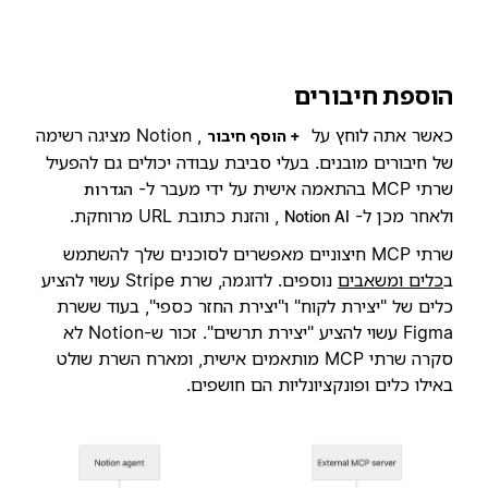
הוספת חיבורים
כאשר אתה לוחץ על
, Notion מציגה רשימה
+ הוסף חיבור
של חיבורים מובנים. בעלי סביבת עבודה יכולים גם להפעיל
שרתי MCP בהתאמה אישית על ידי מעבר ל-
הגדרות
ולאחר מכן ל-
, והזנת כתובת URL מרוחקת.
Notion AI
שרתי MCP חיצוניים מאפשרים לסוכנים שלך להשתמש
ב
כלים ומשאבים
נוספים. לדוגמה, שרת Stripe עשוי להציע
כלים של "יצירת לקוח" ו"יצירת החזר כספי", בעוד ששרת
Figma עשוי להציע "יצירת תרשים". זכור ש-Notion לא
סקרה שרתי MCP מותאמים אישית, ומארח השרת שולט
באילו כלים ופונקציונליות הם חושפים.