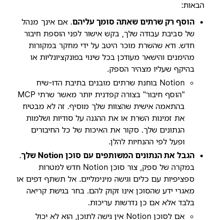
הבאות:
הוסף רק שרתים שאתה סומך עליהם
. אם אינך מנהל
של סביבת עבודה שלך, בקש אישור לפני הוספת חיבור
חדש. ודא שהשרת מוכר היטב על ידי מחקר במקורות
מהימנים והישאר מעודכן בכל שינוי בפונקציונליות או
בהיקף שעליו מצהיר הספק.
Notion בוחנת שרתים מובנים בתיבת הדו-שיח
"הוסף חיבור" בצורה קפדנית יותר מאשר שרתי MCP
בהתאמה אישית שהצוות שלך מוסיף. זה לא מבטיח
את זמינות השרת או את ההגנה על סודיות ושלמות
הנתונים שלך. סקור את האיכות של כל החיבורים
ופעל לפי ההנחיות להלן.
הגבל את הנתונים המשותפים עם סוכן Notion שלך
.
במקרה של ספק, צור סוכן Notion חדש למטרות
ספציפיות עם כלים וגישה מינימליים. אל תשתף דפים או
מאגרי ידע שהסוכן אינו זקוק להם. בחר בגישת קריאה
בלבד אלא אם כן נדרשות עריכות.
אם לסוכן Notion אין גישה לתוכן, הוא לא יכול