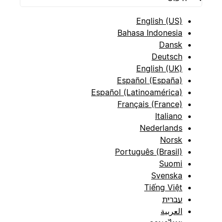
English (US)
Bahasa Indonesia
Dansk
Deutsch
English (UK)
Español (España)
Español (Latinoamérica)
Français (France)
Italiano
Nederlands
Norsk
Português (Brasil)
Suomi
Svenska
Tiếng Việt
עברית
العربية