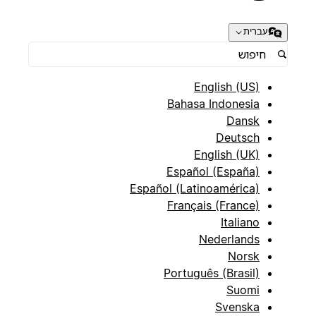
עברית
English (US)
Bahasa Indonesia
Dansk
Deutsch
English (UK)
Español (España)
Español (Latinoamérica)
Français (France)
Italiano
Nederlands
Norsk
Português (Brasil)
Suomi
Svenska