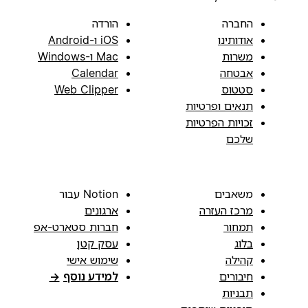
החברה
הורדה
אודותינו
iOS ו-Android
משרות
Mac ו-Windows
אבטחה
Calendar
סטטוס
Web Clipper
תנאים ופרטיות
זכויות הפרטיות
שלכם
משאבים
Notion עבור
מרכז העזרה
ארגונים
תמחור
חברות סטארט-אפ
בלוג
עסק קטן
קהילה
שימוש אישי
חיבורים
למידע נוסף
→
תבניות