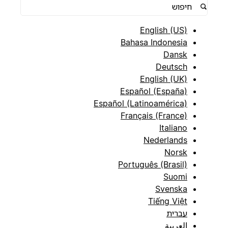
English (US)
Bahasa Indonesia
Dansk
Deutsch
English (UK)
Español (España)
Español (Latinoamérica)
Français (France)
Italiano
Nederlands
Norsk
Português (Brasil)
Suomi
Svenska
Tiếng Việt
עברית
العربية