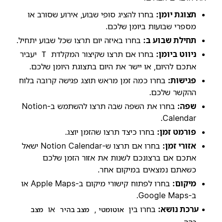
תצוגת יומן:
בחרו להציג סופי שבוע, אירוע שסורב או
מספרי שבועות ביומן שלכם.
תחילת שבוע ב:
בחרו באיזה יום תרצו שכל שבוע יתחיל.
ניווט ביומן:
בחרו אם תרצו שקיצור המקלדת
יעביר
T
אתכם להיום, או יישר את היום בתצוגת היומן שלכם.
פגישות:
בחרו כמה זמן מראש תוצג פגישה קרובה בלוח
ההקשר שלכם.
שפה:
בחרו את השפה שבה תרצו להשתמש ב-Notion
Calendar.
פורמט זמן:
בחרו כיצד תרצו שהזמן יוצג.
אזורי זמן:
בחרו אם תרצו ש-Notion Calendar ישאל
אתכם אם ברצונכם לשנות את אזור הזמן שלכם
כשאתם נמצאים במיקום אחר.
מיקום:
בחרו לפתוח קישורי מיקום ב-Apple Maps או
ב-Google Maps.
ערכת נושא:
בחרו בין
,
או
אוטומטי
מצב בהיר
מצב
.
כהה