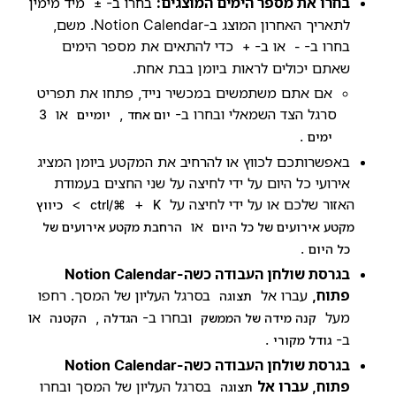
בחרו את מספר הימים המוצגים:
בחרו ב-
מיד מימין
±
לתאריך האחרון המוצג ב-Notion Calendar. משם,
בחרו ב-
או ב-
כדי להתאים את מספר הימים
+
-
שאתם יכולים לראות ביומן בבת אחת.
אם אתם משתמשים במכשיר נייד, פתחו את תפריט
סרגל הצד השמאלי ובחרו ב-
,
או
יום אחד
יומיים
3
.
ימים
באפשרותכם לכווץ או להרחיב את המקטע ביומן המציג
אירועי כל היום על ידי לחיצה על שני החצים בעמודת
האזור שלכם או על ידי לחיצה על
+
>
K
ctrl/⌘
כיווץ
או
מקטע אירועים של כל היום
הרחבת מקטע אירועים של
.
כל היום
בגרסת שולחן העבודה כשה-Notion Calendar
פתוח,
עברו אל
בסרגל העליון של המסך. רחפו
תצוגה
מעל
ובחרו ב-
,
או
קנה מידה של הממשק
הגדלה
הקטנה
ב-
.
גודל מקורי
בגרסת שולחן העבודה כשה-Notion Calendar
פתוח, עברו אל
בסרגל העליון של המסך ובחרו
תצוגה