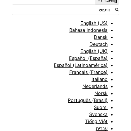
עברית
English (US)
Bahasa Indonesia
Dansk
Deutsch
English (UK)
Español (España)
Español (Latinoamérica)
Français (France)
Italiano
Nederlands
Norsk
Português (Brasil)
Suomi
Svenska
Tiếng Việt
עברית