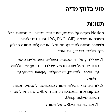
סוגי בלוקי מדיה
תמונות
Notion מקלה על הוספה, שינוי גודל וסידור של תמונות בכל
תצורה או פורמט (JPG, PNG, GIF וכו'). ניתן לגרור
ולשחרר תמונה לתוך דף Notion, או להעלות תמונה כבלוק
בדף שלכם. כדי לעשות זאת:
יש ללחוץ על
שמופיע בשוליים השמאליים כאשר
+
מרחפים מעל שורה חדשה. יש לבחור ב-
וללחוץ
Image
על
. לחלופין, יש להקליד
וללחוץ על
/image
enter
.
enter
לוחצים כדי להעלות תמונה מהמחשב, להטמיע תמונה
ממקום אחר באמצעות כתובת ה-URL שלה, או להוסיף
תמונה מ-Unsplash.
אם כתובת ה-URL של תמונה