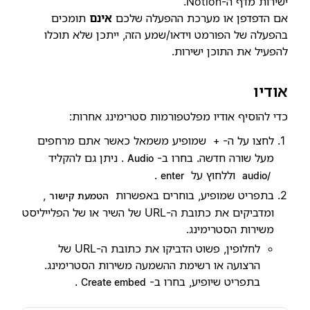
ישירות מדף ה-Notion.
אם הדפדפן או מערכת ההפעלה שלכם
אינם
תומכים
בהפעלה של הפורמט וידאו/שמע הזה, ייתכן שלא תוכלו
להפעיל את התוכן ישירות.
אודיו
כדי להוסיף אודיו מפלטפורמות סטרימינג אחרות:
לחצו על ה-
שמופיע משמאל כאשר אתם מרחפים
+
מעל שורה חדשה. בחרו ב-
. ניתן גם להקליד
Audio
וללחוץ על
.
enter
/audio
בתפריט שמופיע, בוחרים באפשרות
,
הטמעת קישור
ומדביקים את כתובת ה-URL של השיר או של הפלייליסט
משירות הסטרימינג.
לחלופין, פשוט הדביקו את כתובת ה-URL של
הרצועה או רשימת ההשמעה משירות הסטרימינג.
בתפריט שיופיע, בחרו ב-
.
Create embed