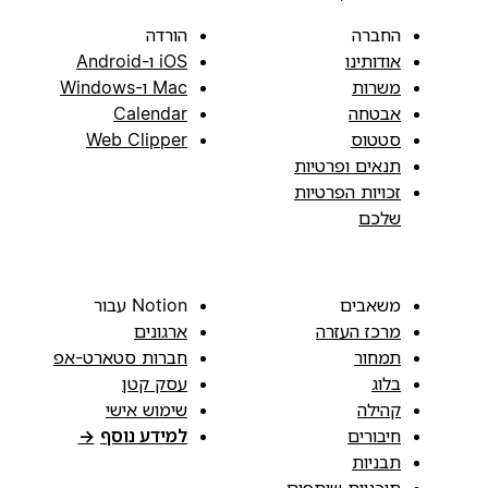
החברה
הורדה
אודותינו
iOS ו-Android
משרות
Mac ו-Windows
אבטחה
Calendar
סטטוס
Web Clipper
תנאים ופרטיות
זכויות הפרטיות
שלכם
משאבים
Notion עבור
מרכז העזרה
ארגונים
תמחור
חברות סטארט-אפ
בלוג
עסק קטן
קהילה
שימוש אישי
חיבורים
למידע נוסף
→
תבניות