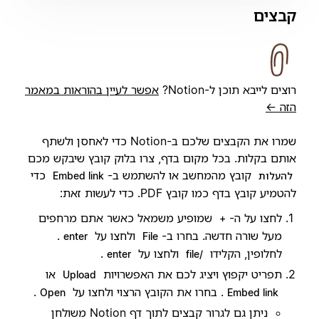
קבצים
רוצים לייבא תוכן ל-Notion?
אפשר לעיין בהוראות במאמר
הזה ←
שמרו את הקבצים שלכם ב-Notion כדי לאחסן ולשתף
אותם בקלות. בכל מקום בדף, צרו בלוק קובץ שיבקש מכם
קובץ מהמחשב או להשתמש ב-
כדי
להעלות
Embed link
להטמיע קובץ בדף כמו קובץ PDF. כדי לעשות זאת:
לחצו על ה-
שמופיע משמאל כאשר אתם מרחפים
+
מעל שורה חדשה. בחרו ב-
ולחצו על
.
enter
File
לחלופין, הקלידו
ולחצו על
.
enter
/file
תפריט יקפוץ ויציג לכם את האפשרויות
או
Upload
. בחרו את הקובץ הרצוי ולחצו על
.
Open
Embed link
ניתן גם לגרור קבצים לתוך דף Notion משולחן