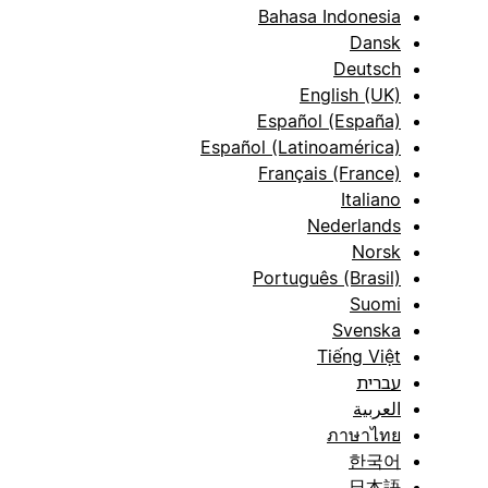
Bahasa Indonesia
Dansk
Deutsch
English (UK)
Español (España)
Español (Latinoamérica)
Français (France)
Italiano
Nederlands
Norsk
Português (Brasil)
Suomi
Svenska
Tiếng Việt
עברית
العربية
ภาษาไทย
한국어
日本語