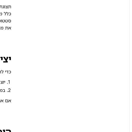
תצוגת 
סטטוס,
את מה 
יצי
כדי לה
יוצ
במ
אם את
הוס