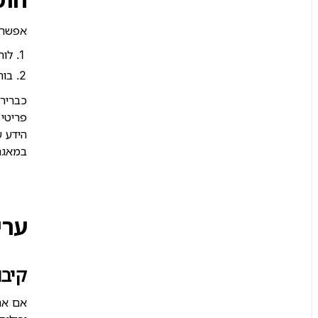
אפשר ל
לוח
בוח
כבריר
פריטי 
הידע ש
במאגר
ערי
קיבו
אם את