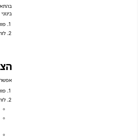
בהתאם 
בינוני
פות
לוח
הצג
אפשר 
פות
לוח