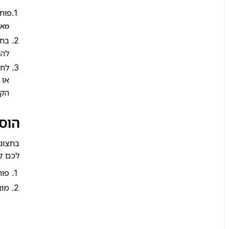
פות
מאפ
בחר
להו
לחצ
או 
הקי
הוספ
בתצוג
לכם לא
פות
מוצ