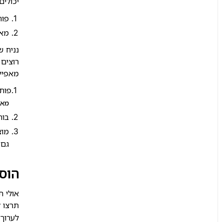
יכולים
פות
מאת
נניח ש
רוצים 
מאפיין
פות
מאפ
בוח
מוצ
גם 
הוס
אולי ת
תרצו 
לערוך 