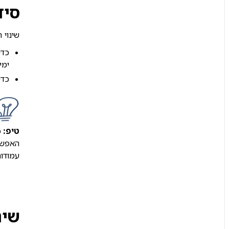
סיד
שינוי 
כדי
ימי
כדי
טיפ:
כ
האפשרו
עמודות
שינ